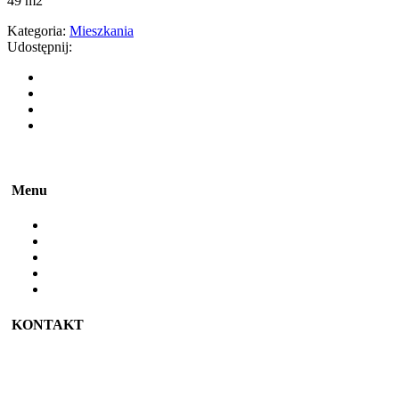
49 m2
Kategoria:
Mieszkania
Udostępnij:
Menu
Strona główna
O mnie
Oferta
Portfolio
Kontakt
KONTAKT
(+48) 606 199 950
kontakt@namiaremieszkania.pl