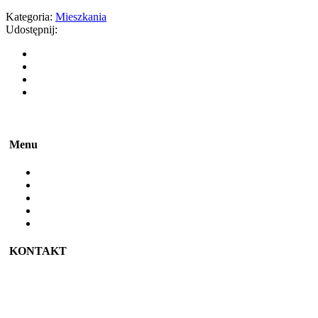
Kategoria:
Mieszkania
Udostępnij:
Menu
Strona główna
O mnie
Oferta
Portfolio
Kontakt
KONTAKT
(+48) 606 199 950
kontakt@namiaremieszkania.pl